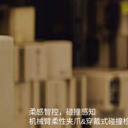
柔感智控，碰撞感知
机械臂柔性夹爪&穿戴式碰撞