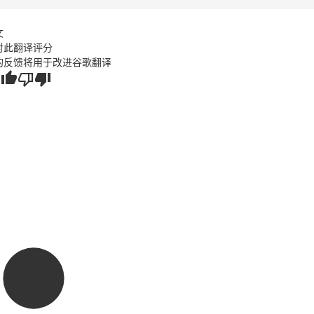
文
对此翻译评分
的反馈将用于改进谷歌翻译